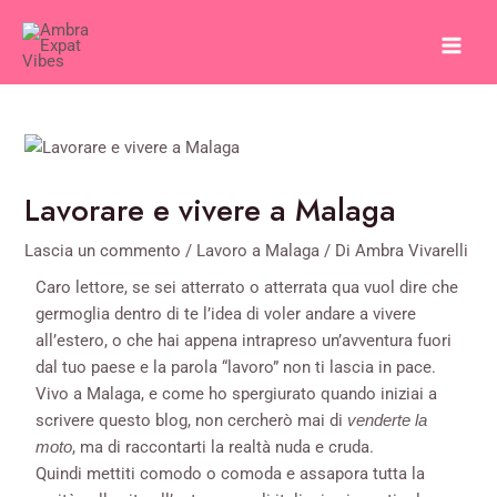
Vai
Mai
al
Men
contenuto
Lavorare e vivere a Malaga
Lascia un commento
/
Lavoro a Malaga
/ Di
Ambra Vivarelli
Caro lettore, se sei atterrato o atterrata qua vuol dire che
germoglia dentro di te l’idea di voler andare a vivere
all’estero, o che hai appena intrapreso un’avventura fuori
dal tuo paese e la parola “lavoro” non ti lascia in pace.
Vivo a Malaga, e come ho spergiurato quando iniziai a
scrivere questo blog, non cercherò mai di
venderte la
, ma di raccontarti la realtà nuda e cruda.
moto
Quindi mettiti comodo o comoda e assapora tutta la