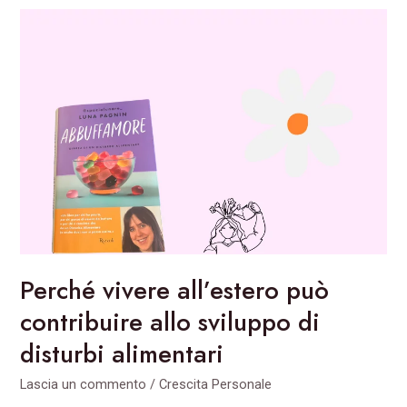
Perché
vivere
all’estero
può
contribuire
allo
sviluppo
di
disturbi
alimentari
Perché vivere all’estero può
contribuire allo sviluppo di
disturbi alimentari
Lascia un commento
/
Crescita Personale