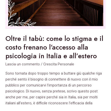
e
il
costo
frenano
l’accesso
alla
Oltre il tabù: come lo stigma e il
psicologia
in
costo frenano l’accesso alla
Italia
psicologia in Italia e all’estero
e
all’estero
Lascia un commento
/
Crescita Personale
Sono tornata dopo troppo tempo a buttare giù qualche riga
perché sento il bisogno di connettere di nuovo con il mio
pubblico per comunicarvi l’importanza di un percorso
psicologico. Di nuovo, senza pretese, scrivo questo post
anche per me, per capire perché sia in Italia, sia per molti
italiani all’estero, è difficile riconoscere l’efficacia della