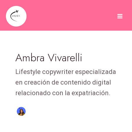
Vai
Mai
al
Men
contenuto
Ambra Vivarelli
Lifestyle copywriter especializada
en creación de contenido digital
relacionado con la expatriación.