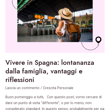
Spagna:
lontananza
dalla
famiglia,
vantaggi
e
riflessioni
Vivere in Spagna: lontananza
dalla famiglia, vantaggi e
riflessioni
Lascia un commento
/
Crescita Personale
Buon pomeriggio a tutti, Con questo post, vorrei cercare di
dare un punto di vista “differente”, o per lo meno, non
considerato standard. In questo senso, probabilmente per via