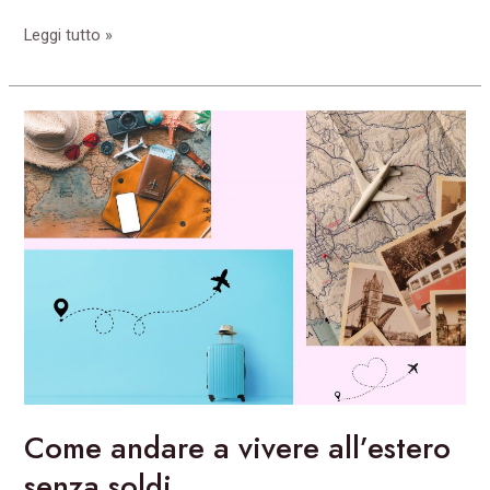
Leggi tutto »
Come
andare
a
vivere
all’estero
senza
soldi
Come andare a vivere all’estero
senza soldi